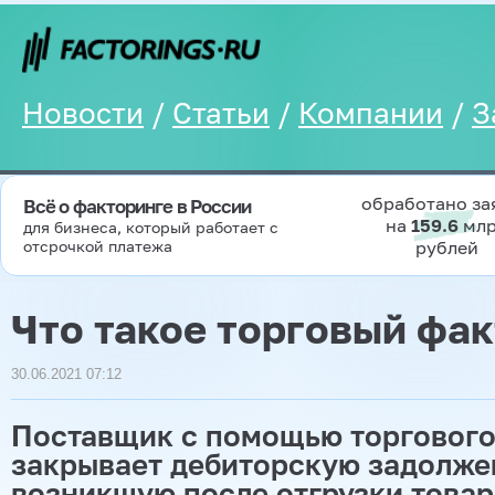
Новости
/
Статьи
/
Компании
/
З
обработано за
Всё о факторинге в России
на
159.6
мл
для бизнеса, который работает с
отсрочкой платежа
рублей
Что такое торговый фа
30.06.2021 07:12
Поставщик с помощью торгового
закрывает дебиторскую задолже
возникшую после отгрузки товар