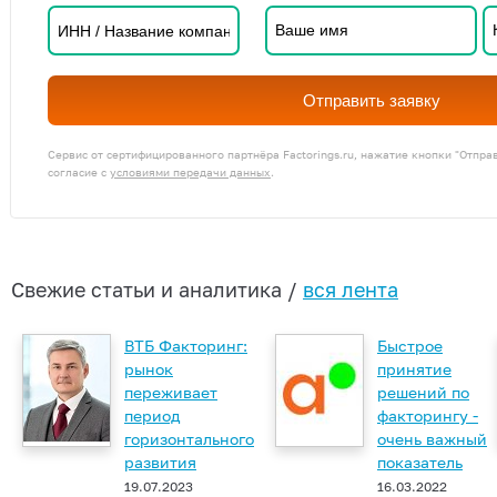
Отправить заявку
Сервис от сертифицированного партнёра Factorings.ru, нажатие кнопки "Отпра
согласие с
условиями передачи данных
.
Свежие статьи и аналитика /
вся лента
ВТБ Факторинг:
Быстрое
рынок
принятие
переживает
решений по
период
факторингу -
горизонтального
очень важный
развития
показатель
19.07.2023
16.03.2022