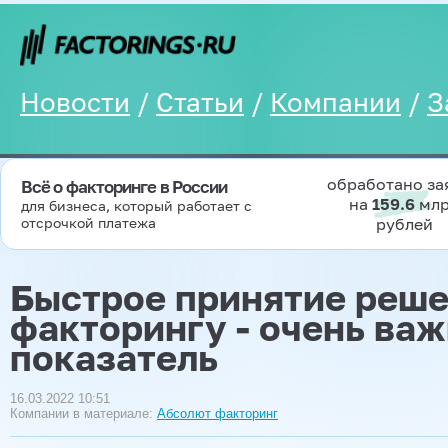
Новости
/
Статьи
/
Компании
/
З
обработано за
Всё о факторинге в России
на
159.6
мл
для бизнеса, который работает с
отсрочкой платежа
рублей
Быстрое принятие реше
факторингу - очень ва
показатель
16.03.2022 10:51
Компании в материале:
Абсолют факторинг