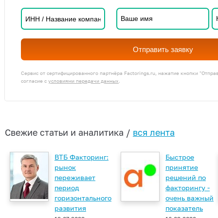
Отправить заявку
Сервис от сертифицированного партнёра Factorings.ru, нажатие кнопки "Отпра
согласие с
условиями передачи данных
.
Свежие статьи и аналитика /
вся лента
ВТБ Факторинг:
Быстрое
рынок
принятие
переживает
решений по
период
факторингу -
горизонтального
очень важный
развития
показатель