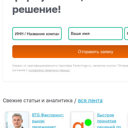
решение!
Отправить заявку
Сервис от сертифицированного партнёра Factorings.ru, нажатие кнопки "Отпра
согласие с
условиями передачи данных
.
Свежие статьи и аналитика /
вся лента
ВТБ Факторинг:
Быстрое
рынок
принятие
переживает
решений по