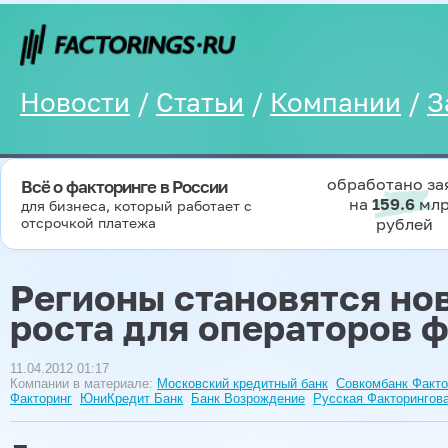
Новости
/
Статьи
/
Компании
/
З
обработано за
Всё о факторинге в России
на
159.6
мл
для бизнеса, который работает с
отсрочкой платежа
рублей
Регионы становятся но
роста для операторов 
11.04.2012 01:17
Компании в материале:
Московский кредитный банк
Совкомбанк Факто
Факторинг
ЮниКредит Банк
Банк Возрождение
Русская Факторингов