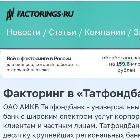
Новости
/
Статьи
/
Компании
/
З
обработано за
Всё о факторинге в России
на
159.6
мл
для бизнеса, который работает с
отсрочкой платежа
рублей
Факторинг в «Татфондб
ОАО АИКБ Татфондбанк - универсальн
банк с широким спектром услуг корпо
клиентам и частным лицам. Татфондбан
десятку крупнейших региональных банк