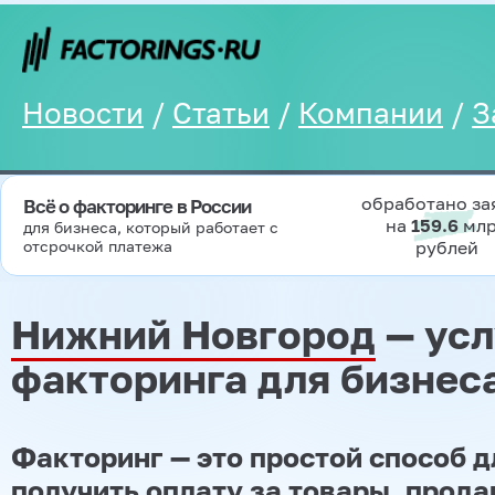
Новости
/
Статьи
/
Компании
/
З
обработано за
Всё о факторинге в России
на
159.6
мл
для бизнеса, который работает с
отсрочкой платежа
рублей
Нижний Новгород
— усл
факторинга для бизнес
Факторинг — это простой способ 
получить оплату за товары, прод