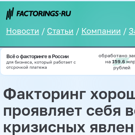
Новости
/
Статьи
/
Компании
/
З
обработано за
Всё о факторинге в России
на
159.6
мл
для бизнеса, который работает с
отсрочкой платежа
рублей
Факторинг хоро
проявляет себя 
кризисных явле