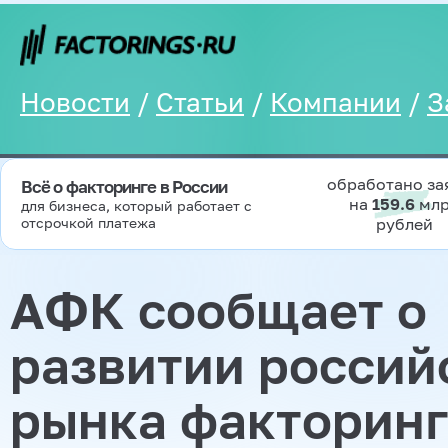
Новости
/
Статьи
/
Компании
/
З
обработано за
Всё о факторинге в России
на
159.6
мл
для бизнеса, который работает с
отсрочкой платежа
рублей
АФК сообщает о
развитии россий
рынка факторинг