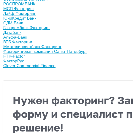
РОСПРОМБАНК
МСП Факторинг
Лайф Факторинг
ЮниКредит Банк
СДМ Банк
Газпромбанк Факторинг
Датабанк
Альфа-Банк
ВТБ Факторинг
Металлинвестбанк Факторинг
Факторинговая компания Санкт-Петербург
FTK-Factor
ФакторРус
Clever Commercial Finance
Нужен факторинг? За
форму и специалист 
решение!