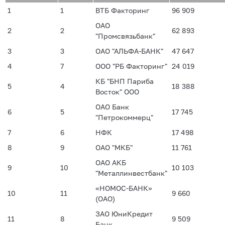
1
1
ВТБ Факторинг
96 909
ОАО
2
2
62 893
"Промсвязьбанк"
3
3
ОАО "АЛЬФА-БАНК"
47 647
4
7
ООО "РБ Факторинг"
24 019
КБ "БНП Париба
5
4
18 388
Восток" ООО
ОАО Банк
6
5
17 745
"Петрокоммерц"
7
6
НФК
17 498
8
9
ОАО "МКБ"
11 761
ОАО АКБ
9
10
10 103
"Металлинвестбанк"
«НОМОС-БАНК»
10
11
9 660
(ОАО)
ЗАО ЮниКредит
11
8
9 509
Банк