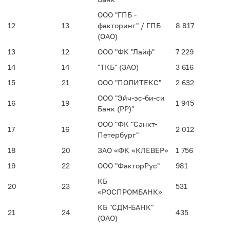
ООО "ГПБ -
12
13
факторинг" / ГПБ
8 817
(ОАО)
13
12
ООО "ФК "Лайф"
7 229
14
14
"ТКБ" (ЗАО)
3 616
15
21
ООО "ПОЛИТЕКС"
2 632
ООО "Эйч-эс-би-си
16
19
1 945
Банк (РР)"
ООО "ФК "Санкт-
17
16
2 012
Петербург"
18
20
ЗАО «ФК «КЛЕВЕР»
1 756
19
22
ООО "ФакторРус"
981
КБ
20
23
531
«РОСПРОМБАНК»
КБ "СДМ-БАНК"
21
24
435
(ОАО)