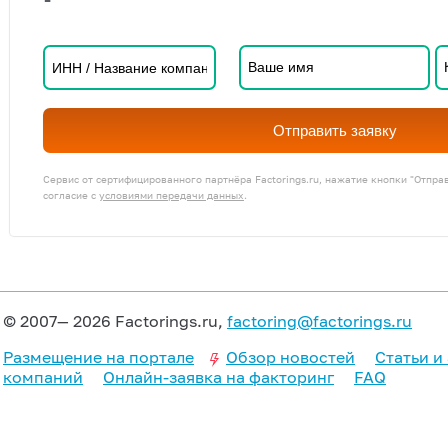
Отправить заявку
Сервис от сертифицированного партнёра Factorings.ru, нажатие кнопки "Отпра
согласие с
условиями передачи данных
.
© 2007— 2026 Factorings.ru,
factoring@factorings.ru
Размещение на портале
Обзор новостей
Статьи и
компаний
Онлайн-заявка на факторинг
FAQ