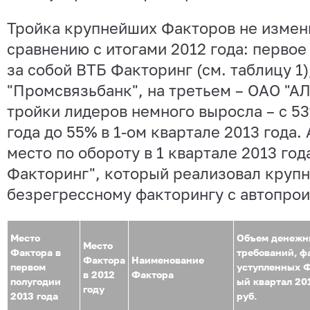
Тройка крупнейших Факторов не измен
сравнению с итогами 2012 года: первое
за собой ВТБ Факторинг (см. таблицу 1),
"Промсвязьбанк", на третьем – ОАО "
тройки лидеров немного выросла – с 53
года до 55% в 1-ом квартале 2013 года.
место по обороту в 1 квартале 2013 го
Факторинг", который реализовал крупн
безрегрессному факторингу с автопро
Место
Объем денежн
Место
Фактора в
требований, ф
Фактора
Наименование
первом
уступленных Ф
в 2012
Фактора
полугодии
ый квартал 201
году
2013 года
руб.