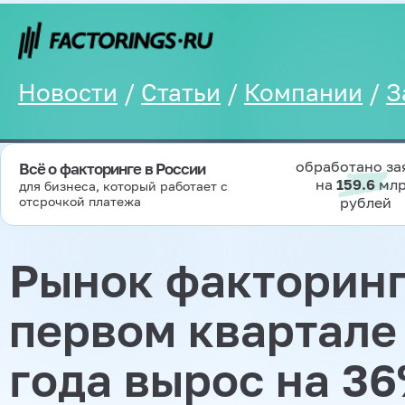
Новости
/
Статьи
/
Компании
/
З
обработано за
Всё о факторинге в России
на
159.6
мл
для бизнеса, который работает с
отсрочкой платежа
рублей
Рынок факторинг
первом квартале
года вырос на 36