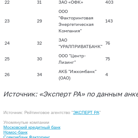
22
31
ЗАО «ОФК»
403
ООО
"Факторинговая
23
29
143
Энергетическая
Компания"
ЗАО
24
32
76
"УРАЛПРИВАТБАНК"
ООО "Центр-
25
30
75
Лизинг"
АКБ "Ижкомбанк"
26
34
4
(ОАО)
Источник: «Эксперт РА» по данным анк
Источник: Рейтинговое агентство "
ЭКСПЕРТ РА
"
Упомянутые компании
Московский кредитный банк
Номос-банк
Совкомбанк Факторинг