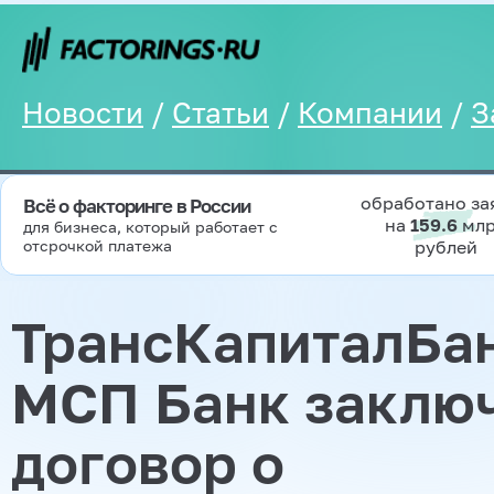
Новости
/
Статьи
/
Компании
/
З
обработано за
Всё о факторинге в России
на
159.6
мл
для бизнеса, который работает с
отсрочкой платежа
рублей
ТрансКапиталБан
МСП Банк заклю
договор о