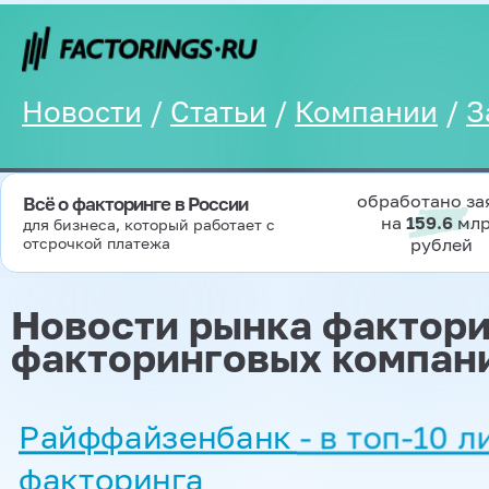
Новости
/
Статьи
/
Компании
/
З
обработано за
Всё о факторинге в России
на
159.6
мл
для бизнеса, который работает с
отсрочкой платежа
рублей
Новости рынка фактори
факторинговых компан
Райффайзенбанк - в топ-10 л
факторинга