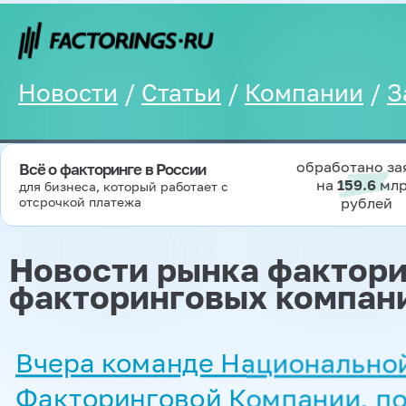
Новости
/
Статьи
/
Компании
/
З
обработано за
Всё о факторинге в России
на
159.6
мл
для бизнеса, который работает с
отсрочкой платежа
рублей
Новости рынка фактори
факторинговых компан
Вчера команде Национально
Факторинговой Компании, п